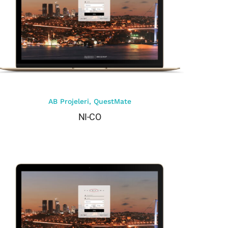
AB Projeleri
,
QuestMate
NI-CO