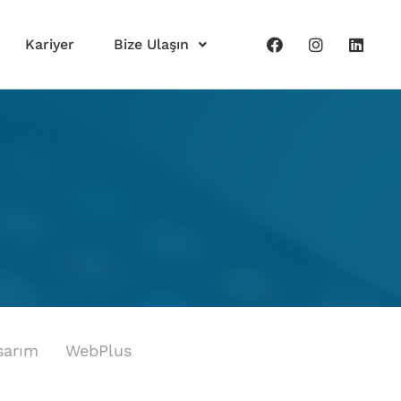
Kariyer
Bize Ulaşın
sarım
WebPlus