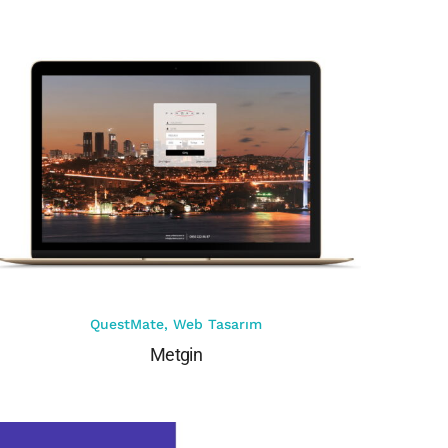
QuestMate
,
Web Tasarım
Metgin