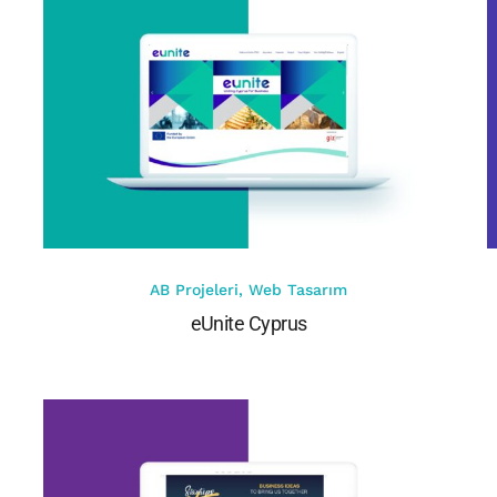
AB Projeleri
,
Web Tasarım
eUnite Cyprus